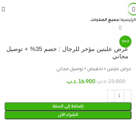
الرئيسية
جميع المنتجات
Click to enlarge
SALE
عرض علبتين مؤخر للرجال : خصم 35% + توصيل
مجاني
عرض علبتين = تخفيض + توصيل مجاني
23.800
.د.ب
16.900
.د.ب
إضافة إلى السلة
الشراء الأن