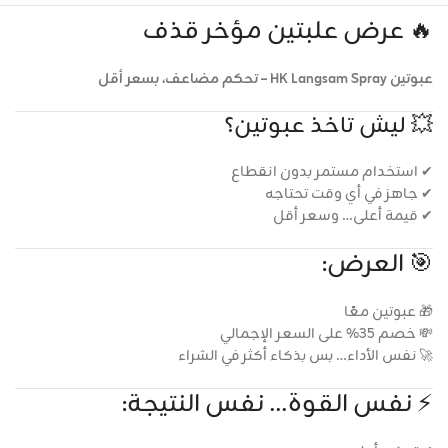
🔥 عرض علبتين مؤخر قذف
عبوتين HK Langsam Spray – تحكم مضاعف، بسعر أقل
💥 ليش تاخذ عبوتين؟
✔ استخدام مستمر بدون انقطاع
✔ جاهز في أي وقت تحتاجه
✔ قيمة أعلى… وسعر أقل
🎯 العرض:
🎁 عبوتين معًا
💸 خصم 35% على السعر الإجمالي
🚀 نفس الأداء… بس بذكاء أكثر في الشراء
⚡ نفس القوة… نفس النتيجة: