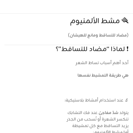
🪮 مشط الألمنيوم
(مضاد للتساقط ومانع للهيشان)
❗ لماذا “مضاد للتساقط”؟
أحد أهم أسباب تساط الشعر
هي طريقة التمشيط نفسها
🔬 عند استخدام أمشاط بلاستيكية:
يتولد
شدّ مفاجئ
عند فك التشابك
تتكسر الشعرة أو تُسحب من الجذر
يزيد التساقط مع كل تمشيطة
أما مشط الألمنيوم: