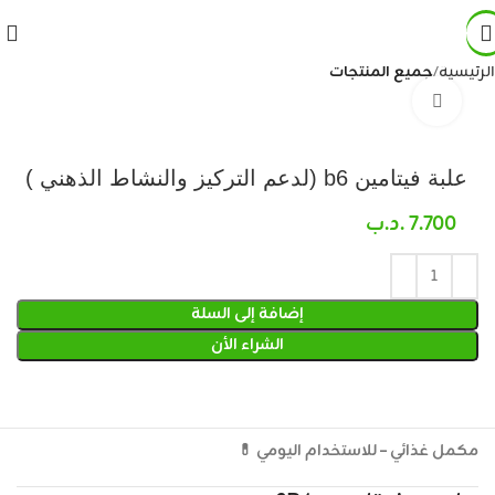
الرئيسية
جميع المنتجات
Click to enlarge
علبة فيتامين b6 (لدعم التركيز والنشاط الذهني )
7.700
.د.ب
إضافة إلى السلة
الشراء الأن
مكمل غذائي – للاستخدام اليومي 💊