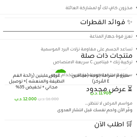
مخزون كافٍ لك أو لمشاركة العائلة
✨ فوائد القطرات
تعزز قوة جهاز المناعة
تساعد الجسم على مقاومة نزلات البرد الموسمية
منتجات ذات صلة
تركيبة زنك + فيتامين C سريعة الامتصاص
سهلة الاستخدام ومناسبة للاستخدام اليومي
سيروم اشراقة الوجه (فيتامين
عرض علبتين (رائحة الفم
SALE
E المُركز)
النظيفة والمنعشه )+ توصيل
⏳ عرض محدود
مجاني + تخفيض 35%
11.900
.د.ب
12.000
.د.ب
16.000
.د.ب
مواسم المرض لا تنتظر…
وفّر الآن واحمِ نفسك قبل انتشار العدوى
🛒 اطلب الآن