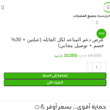
الرئيسية
جميع المنتجات
Click to enlarge
SALE
عرض دعم المناعه لكل العائله (عبلتين + 30%
خصم + توصيل مجاني)
14.000
.د.ب
10.000
.د.ب
إضافة إلى السلة
الشراء الأن
حماية أقوى… بسعر أوفر 💪🍊