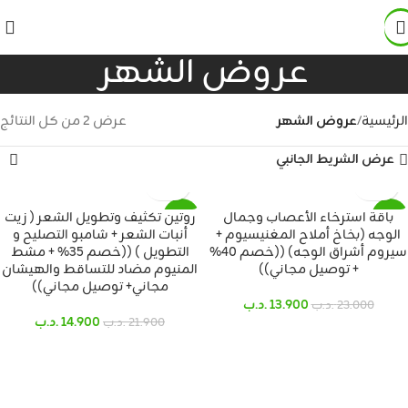
عروض الشهر
الرئيسية
عروض الشهر
عرض ⁦2⁩ من كل النتائج
عرض الشريط الجانبي
باقة استرخاء الأعصاب وجمال
روتين تكثيف وتطويل الشعر ( زيت
SALE
SALE
الوجه (بخاخ أملاح المغنيسيوم +
أنبات الشعر + شامبو التصليح و
سيروم أشراق الوجه) ((خصم 40%
التطويل ) ((خصم 35% + مشط
+ توصيل مجاني))
المنيوم مضاد للتساقط والهيشان
مجاني+ توصيل مجاني))
13.900
.د.ب
23.000
.د.ب
14.900
.د.ب
21.900
.د.ب