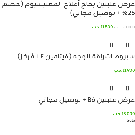
عرض علبتين بخاخ أملاح المغنيسيوم (خصم
25% + توصيل مجاني)
11.500
.د.ب
20.000
.د.ب
سيروم اشراقة الوجه (فيتامين E المُركز)
11.900
.د.ب
عرض علبتين B6 + توصيل مجاني
13.000
.د.ب
Sale