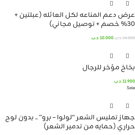
عرض دعم المناعه لكل العائله (عبلتين +
30% خصم + توصيل مجاني)
10.000
.د.ب
14.000
.د.ب
بخاخ مؤخر للرجال
11.900
.د.ب
Sale
جهاز تمليس الشعر “لولوا – برو” .. بدون لوح
حراري (حمايه من تدمير الشعر)