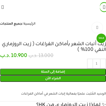
الرئيسية
جميع المنتجات
Click to enlarge
SALE
زيت أنبات الشعر بأماكن الفراغات ( زيت الروزماري
النقي 100% )
10.900
.د.ب
13.000
.د.ب
إضافة إلى السلة
الشراء الأن
الوحيد المُثبت علميًا بفعالية إنبات الشعر في أماكن الفراغات
✨ لماذا زيت الروزماري من HK؟