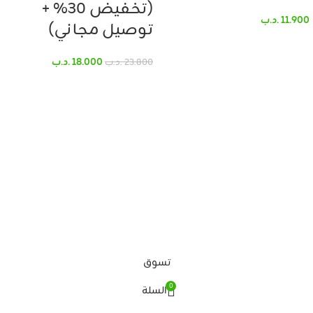
(تخفيض 30% +
11.900
.د.ب
توصيل مجاني)
18.000
.د.ب
23.800
.د.ب
تسوق
0
السلة