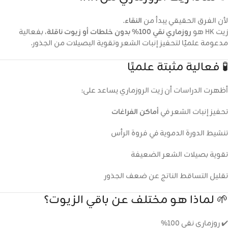
لأن الفرق الحقيقي يبدأ من
النقاء
.
زيت HK هو
روزماري نقي 100% بدون خلطات أو زيوت ناقلة
، بفعالية
مدعومة علميًا لتحفيز إنبات الشعر وتقوية البصيلات من الجذور.
🧪 فعالية مثبتة علميًا
أظهرت الدراسات أن زيت الروزماري يساعد على:
تحفيز إنبات الشعر في
أماكن الفراغات
تنشيط الدورة الدموية في فروة الرأس
تقوية بصيلات الشعر الضعيفة
تقليل التساقط الناتج عن ضعف الجذور
🌱 لماذا هو مختلف عن باقي الزيوت؟
✔️ روزماري نقي 100%