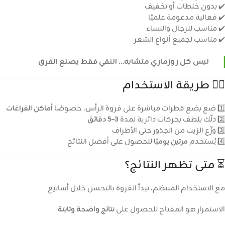
✔️ بدون خلطات أو تخفيف
✔️ فعالية مدعومة علميًا
✔️ مناسب للرجال والنساء
✔️ مناسب لجميع أنواع الشعر
ليس كل روزماري متشابه… النقي فقط يصنع الفرق
💆‍♂️ طريقة الاستخدام
1️⃣ ضع بضع قطرات مباشرة على فروة الرأس، خصوصًا
أماكن الفراغات
2️⃣ دلّك بلطف بحركات دائرية لمدة
3–5 دقائق
3️⃣ وزّع الزيت من الجذور حتى الأطراف
4️⃣ يُستخدم
مرتين يوميًا
للحصول على أفضل النتائج
⏳ متى تظهر النتائج؟
مع الاستخدام المنتظم، تبدأ الفروة بالتحسن خلال أسابيع
الاستمرار هو المفتاح للحصول على
نتائج واضحة وثابتة