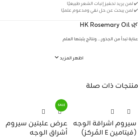
✔️ لمن يريد تحفيز إنبات الشعر طبيعيًا
✔️ لمن يبحث عن حل نقي ومدعوم علميًا
🌿 HK Rosemary Oil
عناية تبدأ من الجذور… ونتائج يثبتها العلم
اظهر المزيد
منتجات ذات صلة
SALE
سيروم اشراقة الوجه
عرض علبتين سيروم
(فيتامين E المُركز)
أشراق الوجه