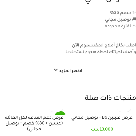
✨ خصم
35%
🚚
توصيل مجاني
⚠️ لفترة محدودة
اطلب بخاخ أملاح المغنيسيوم الآن
وأضف لحياتك لحظة هدوء تستحقها.
اظهر المزيد
منتجات ذات صلة
عرض علبتين B6 + توصيل مجاني
عرض دعم المناعه لكل العائله
SALE
(عبلتين + 30% خصم + توصيل
مجاني)
13.000
.د.ب